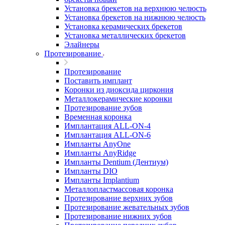
Установка брекетов на верхнюю челюсть
Установка брекетов на нижнюю челюсть
Установка керамических брекетов
Установка металлических брекетов
Элайнеры
Протезирование
Протезирование
Поставить имплант
Коронки из диоксида циркония
Металлокерамические коронки
Протезирование зубов
Временная коронка
Имплантация ALL-ON-4
Имплантация ALL-ON-6
Импланты AnyOne
Импланты AnyRidge
Импланты Dentium (Дентиум)
Импланты DIO
Импланты Implantium
Металлопластмассовая коронка
Протезирование верхних зубов
Протезирование жевательных зубов
Протезирование нижних зубов