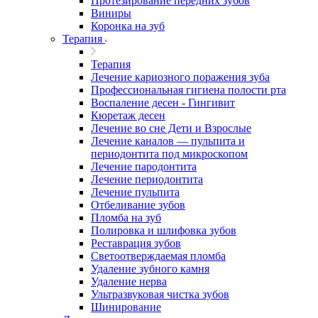
Протезирование передних зубов
Виниры
Коронка на зуб
Терапия
Терапия
Лечение кариозного поражения зуба
Профессиональная гигиена полости рта
Воспаление десен - Гингивит
Кюретаж десен
Лечение во сне Дети и Взрослые
Лечение каналов — пульпита и
периодонтита под микроскопом
Лечение пародонтита
Лечение периодонтита
Лечение пульпита
Отбеливание зубов
Пломба на зуб
Полировка и шлифовка зубов
Реставрация зубов
Светоотверждаемая пломба
Удаление зубного камня
Удаление нерва
Ультразвуковая чистка зубов
Шинирование