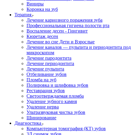
Виниры
Коронка на зуб
Терапия
Лечение кариозного поражения зуба
Профессиональная гигиена полости рта
Воспаление десен - Гингивит
Кюретаж десен
Лечение во сне Дети и Взрослые
Лечение каналов — пульпита и периодонтита под
микроскопом
Лечение пародонтита
Лечение периодонтита
Лечение пульпита
Отбеливание зубов
Пломба на зуб
Полировка и шлифовка зубов
Реставрация зубов
Светоотверждаемая пломба
Удаление зубного камня
Удаление нерва
Ультразвуковая чистка зубов
Шинирование
Диагностика
Компьютерная томография (КТ) зубов
3Д снимок зубов