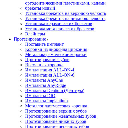
ортодонтическими пластинками, капами
брекеты новый
Установка брекетов на верхнюю челюсть
Установка брекетов на нижнюю челюсть
Установка керамических брекетов
Установка металлических брекетов
Элайнеры
Протезирование
Поставить имплант
Коронки из диоксида циркония
Металлокерамические коронки
Протезирование зубов
Временная коронка
Имплантация ALL-ON-4
Имплантация ALL-ON-6
Импланты AnyOne
Импланты AnyRidge
Импланты Dentium (Дентиум)
Импланты DIO
Импланты Implantium
Металлопластмассовая коронка
Протезирование верхних зубов
Протезирование жевательных зубов
Протезирование нижних зубов
Протезирование передних зубов